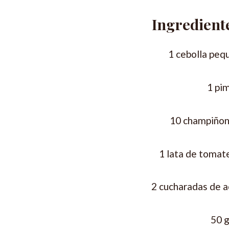
Ingrediente
1 cebolla peq
1 pim
10 champiñon
1 lata de tomate
2 cucharadas de a
50 