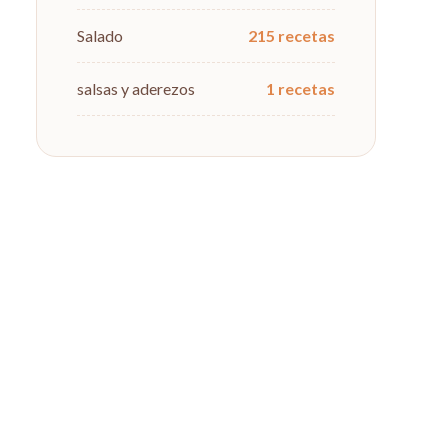
Salado
215 recetas
salsas y aderezos
1 recetas