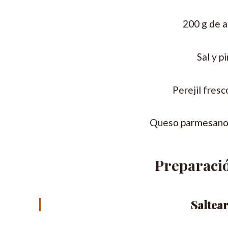
200 g de a
Sal y p
Perejil fres
Queso parmesano r
Preparació
Saltear