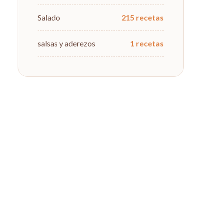
Salado
215 recetas
salsas y aderezos
1 recetas