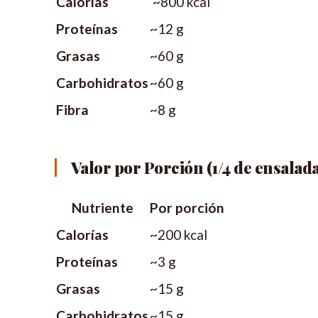
Calorías
~800 kcal
Proteínas
~12 g
Grasas
~60 g
Carbohidratos
~60 g
Fibra
~8 g
Valor por Porción (1/4 de ensalada
Nutriente
Por porción
Calorías
~200 kcal
Proteínas
~3 g
Grasas
~15 g
Carbohidratos
~15 g