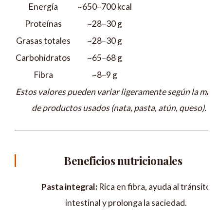
Energía
~650–700 kcal
Proteínas
~28–30 g
Grasas totales
~28–30 g
Carbohidratos
~65–68 g
Fibra
~8–9 g
Estos valores pueden variar ligeramente según la mar
de productos usados (nata, pasta, atún, queso).
Beneficios nutricionales
Pasta integral:
Rica en fibra, ayuda al tránsito
intestinal y prolonga la saciedad.