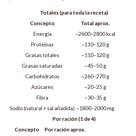
Totales (para toda la receta)
Concepto
Total aprox.
Energía
~2600–2800 kcal
Proteínas
~110–120 g
Grasas totales
~110–120 g
Grasas saturadas
~45–50 g
Carbohidratos
~260–270 g
Azúcares
~20–25 g
Fibra
~30–35 g
Sodio (natural + sal añadida)
~1800–2000 mg
Por ración (1 de 4)
Concepto
Por ración aprox.