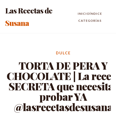
Las Recetas de
INICIO
ÍNDICE
Susana
CATEGORÍAS
DULCE
TORTA DE PERA Y
CHOCOLATE | La recet
SECRETA que necesita
probar YA
@lasrecetasdesusana